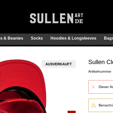
s & Beanies
Socks
Hoodies & Longsleeves
Bags
Sullen C
AUSVERKAUFT
Artikelnummer
Dieser Ar
Benachric