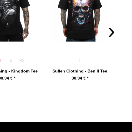
L
XL
XXL
L
hing - Kingdom Tee
Sullen Clothing - Ben II Tee
Sull
30,94 € *
30,94 € *