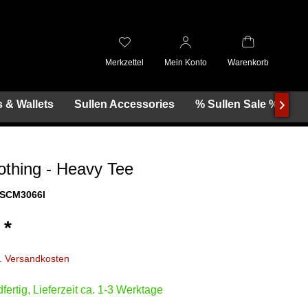
Merkzettel
Mein Konto
Warenkorb
 & Wallets
Sullen Accessories
% Sullen Sale %

othing - Heavy Tee
SCM3066l
 *
l. Versandkosten
fertig, Lieferzeit ca. 1-3 Werktage