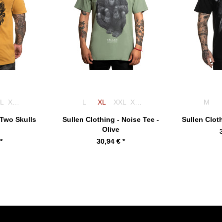
L
XXXL
L
XL
XXL
XXXL
M
 Two Skulls
Sullen Clothing - Noise Tee -
Sullen Clot
Olive
*
30,94 € *