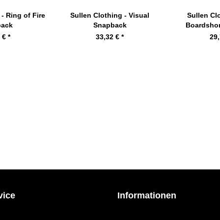
- Ring of Fire
Sullen Clothing - Visual
Sullen Cl
back
Snapback
Boardshor
 € *
33,32 € *
29,
vice
Informationen