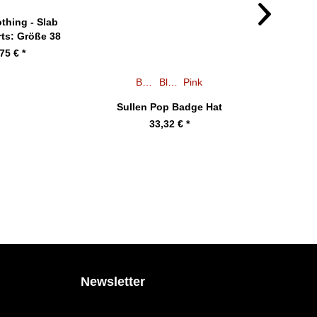
othing - Slab
ts: Größe 38
75 € *
Beige
Blau
Pink
M
Sullen Pop Badge Hat
Sullen Cl
33,32 € *
2
Newsletter