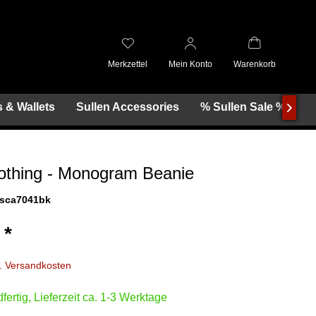
Merkzettel
Mein Konto
Warenkorb
 & Wallets
Sullen Accessories
% Sullen Sale %

lothing - Monogram Beanie
sca7041bk
 *
l. Versandkosten
fertig, Lieferzeit ca. 1-3 Werktage