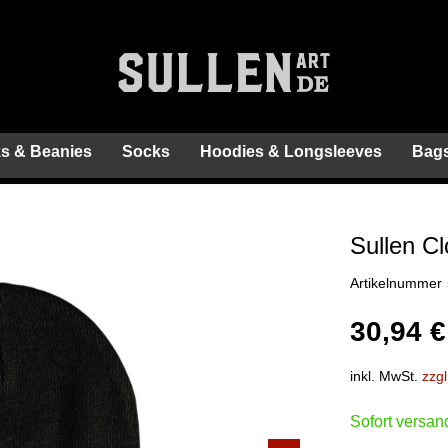
s & Beanies
Socks
Hoodies & Longsleeves
Bags
Sullen C
Artikelnummer
30,94 €
inkl. MwSt.
zzg
Sofort versand