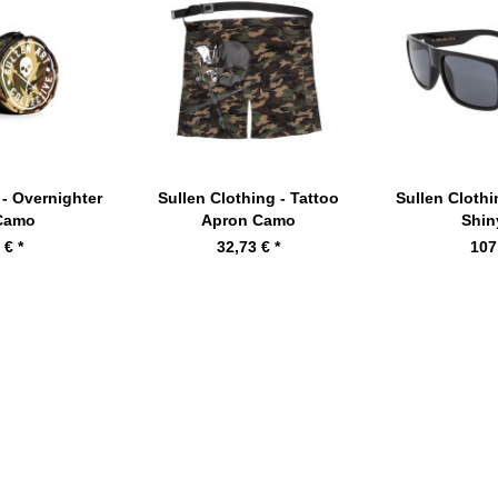
 - Overnighter
Sullen Clothing - Tattoo
Sullen Clothi
 Camo
Apron Camo
Shin
 € *
32,73 € *
107