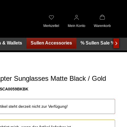
Merkzettel
Mein Konto
Warenkorb
 & Wallets
Sullen Accessories
% Sullen Sale %

pter Sunglasses Matte Black / Gold
SCA0059BKBK
tikel steht derzeit nicht zur Verfügung!
htigt mich, wenn der Artikel lieferbar ist.