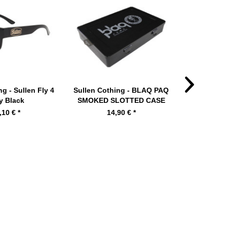
ng - Sullen Fly 4
Sullen Cothing - BLAQ PAQ
Sullen C
y Black
SMOKED SLOTTED CASE
CASE RATH
,10 € *
14,90 € *