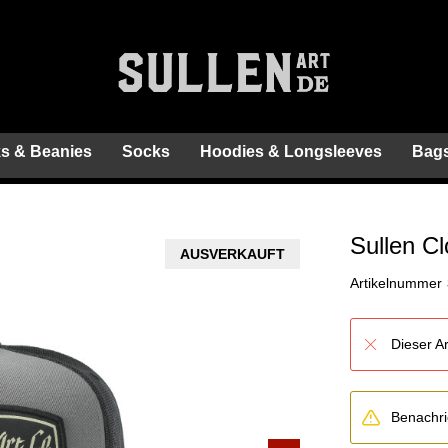
s & Beanies
Socks
Hoodies & Longsleeves
Bags
Sullen C
AUSVERKAUFT
Artikelnummer
Dieser Ar
Benachric