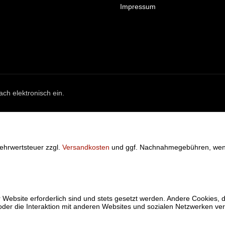
Impressum
ach elektronisch ein.
 Mehrwertsteuer zzgl.
Versandkosten
und ggf. Nachnahmegebühren, wenn
 Website erforderlich sind und stets gesetzt werden. Andere Cookies, 
der die Interaktion mit anderen Websites und sozialen Netzwerken ver