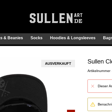
s & Beanies
Socks
Hoodies & Longsleeves
Bags
Sullen C
AUSVERKAUFT
Artikelnummer
Dieser Ar
Benachric