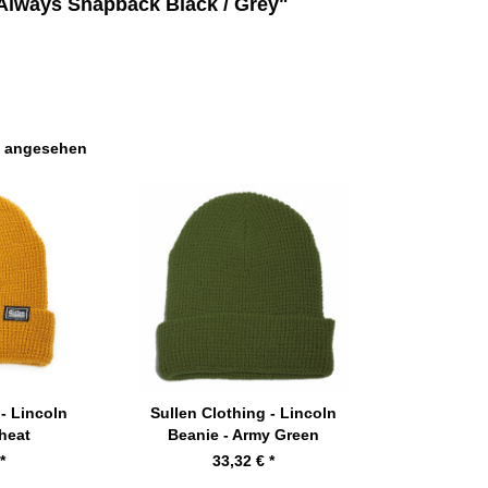
 Always Snapback Black / Grey"
s angesehen
 - Lincoln
Sullen Clothing - Lincoln
heat
Beanie - Army Green
*
33,32 € *