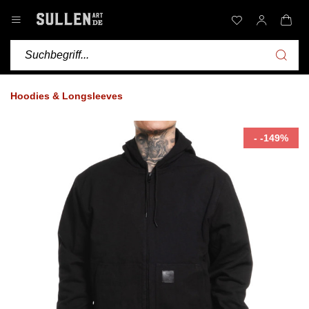
Hoodies & Longsleeves
- -149%