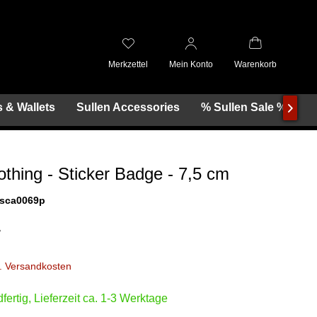
Merkzettel
Mein Konto
Warenkorb
 & Wallets
Sullen Accessories
% Sullen Sale %

othing - Sticker Badge - 7,5 cm
sca0069p
*
l. Versandkosten
fertig, Lieferzeit ca. 1-3 Werktage