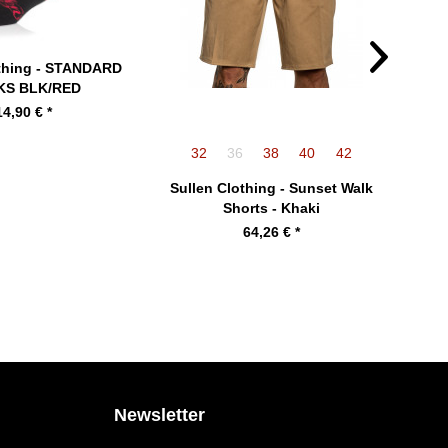
othing - STANDARD
KS BLK/RED
14,90 € *
32
36
38
40
42
Sullen Clothing - Sunset Walk
Sul
Shorts - Khaki
64,26 € *
Newsletter