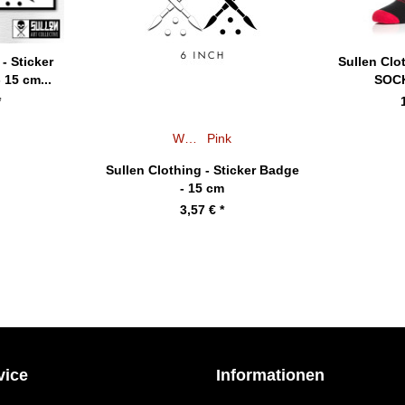
- Sticker
Sullen Cl
 15 cm...
SOC
*
Weiß
Pink
Sullen Clothing - Sticker Badge
- 15 cm
3,57 € *
vice
Informationen