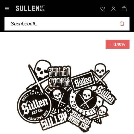
- -140%