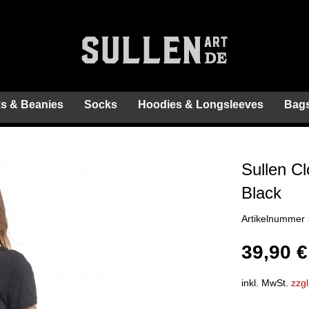
s & Beanies
Socks
Hoodies & Longsleeves
Bags
Sullen C
Black
Artikelnummer
39,90 €
inkl. MwSt.
zzg