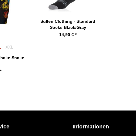
Sullen Clothing - Standard
Socks Black/Gray
14,90 € *
L
XXL
 Shake Snake
s
*
vice
Informationen