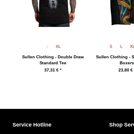
L
XL
S
L
X
Sullen Clothing - Double Draw
Sullen Clothing -
Standard Tee
Boxer
37,31 € *
23,80 € 
Service Hotline
Shop Ser