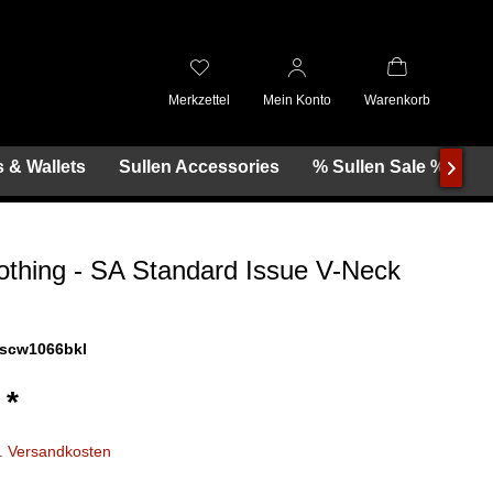
Merkzettel
Mein Konto
Warenkorb
 & Wallets
Sullen Accessories
% Sullen Sale %

lothing - SA Standard Issue V-Neck
scw1066bkl
 *
l. Versandkosten